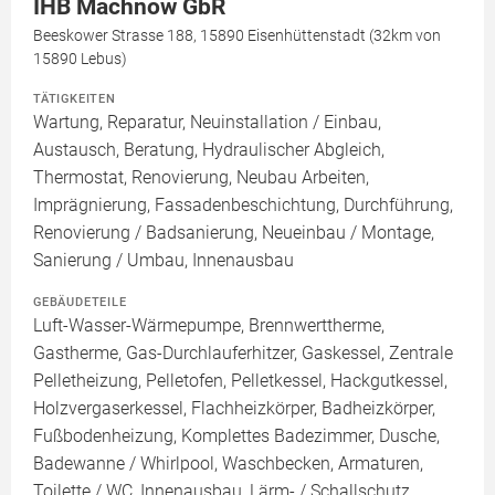
IHB Machnow GbR
Beeskower Strasse 188, 15890 Eisenhüttenstadt (32km von
15890 Lebus)
TÄTIGKEITEN
Wartung, Reparatur, Neuinstallation / Einbau,
Austausch, Beratung, Hydraulischer Abgleich,
Thermostat, Renovierung, Neubau Arbeiten,
Imprägnierung, Fassadenbeschichtung, Durchführung,
Renovierung / Badsanierung, Neueinbau / Montage,
Sanierung / Umbau, Innenausbau
GEBÄUDETEILE
Luft-Wasser-Wärmepumpe, Brennwerttherme,
Gastherme, Gas-Durchlauferhitzer, Gaskessel, Zentrale
Pelletheizung, Pelletofen, Pelletkessel, Hackgutkessel,
Holzvergaserkessel, Flachheizkörper, Badheizkörper,
Fußbodenheizung, Komplettes Badezimmer, Dusche,
Badewanne / Whirlpool, Waschbecken, Armaturen,
Toilette / WC, Innenausbau, Lärm- / Schallschutz,