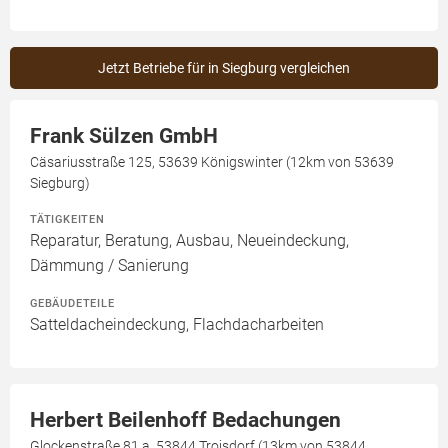
Jetzt Betriebe für in Siegburg vergleichen
Frank Sülzen GmbH
Cäsariusstraße 125, 53639 Königswinter (12km von 53639
Siegburg)
TÄTIGKEITEN
Reparatur, Beratung, Ausbau, Neueindeckung,
Dämmung / Sanierung
GEBÄUDETEILE
Satteldacheindeckung, Flachdacharbeiten
Herbert Beilenhoff Bedachungen
Glockenstraße 81 a, 53844 Troisdorf (13km von 53844