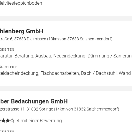
elvliesteppichboden
hlenberg GmbH
straße 6, 37633 Dielmissen (13km von 37633 Salzhemmendorf)
IGKEITEN
aratur, Beratung, Ausbau, Neueindeckung, Dämmung / Sanie
ÄUDETEILE
teldacheindeckung, Flachdacharbeiten, Dach / Dachstuhl, Wand
lber Bedachungen GmbH
tzerstrasse 11, 31832 Springe (14km von 31832 Salzhemmendorf)
4
mit einer Bewertung
IGKEITEN