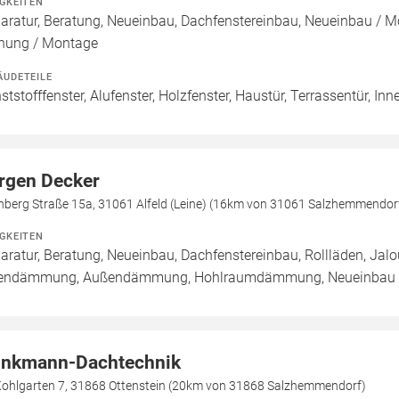
IGKEITEN
aratur, Beratung, Neueinbau, Dachfenstereinbau, Neueinbau / 
nung / Montage
ÄUDETEILE
ststofffenster, Alufenster, Holzfenster, Haustür, Terrassentür, In
rgen Decker
nberg Straße 15a, 31061 Alfeld (Leine) (16km von 31061 Salzhemmendor
IGKEITEN
aratur, Beratung, Neueinbau, Dachfenstereinbau, Rollläden, Jal
endämmung, Außendämmung, Hohlraumdämmung, Neueinbau / 
inkmann-Dachtechnik
Kohlgarten 7, 31868 Ottenstein (20km von 31868 Salzhemmendorf)