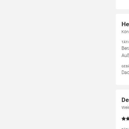
He
Kön
TÄT
Ber
Auß
GEB
Dac
De
Wei