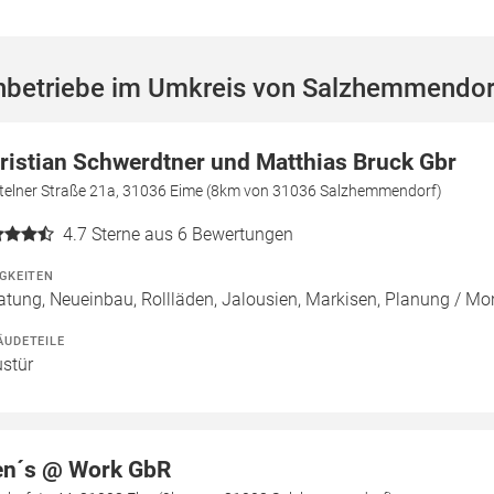
hbetriebe im Umkreis von Salzhemmendor
ristian Schwerdtner und Matthias Bruck Gbr
telner Straße 21a, 31036 Eime (8km von 31036 Salzhemmendorf)
4.7
Sterne aus 6 Bewertungen
IGKEITEN
atung, Neueinbau, Rollläden, Jalousien, Markisen, Planung / M
ÄUDETEILE
stür
n´s @ Work GbR