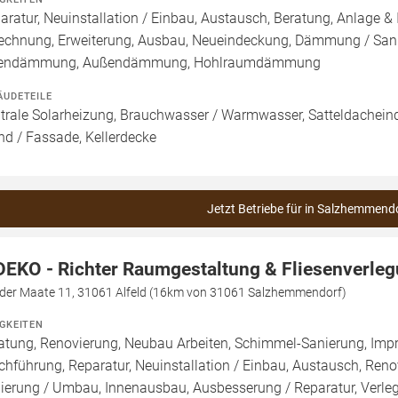
aratur, Neuinstallation / Einbau, Austausch, Beratung, Anlage & 
echnung, Erweiterung, Ausbau, Neueindeckung, Dämmung / Sani
nendämmung, Außendämmung, Hohlraumdämmung
ÄUDETEILE
trale Solarheizung, Brauchwasser / Warmwasser, Satteldacheind
d / Fassade, Kellerdecke
Jetzt Betriebe für in Salzhemmendo
DEKO - Richter Raumgestaltung & Fliesenverle
 der Maate 11, 31061 Alfeld (16km von 31061 Salzhemmendorf)
IGKEITEN
atung, Renovierung, Neubau Arbeiten, Schimmel-Sanierung, Imp
chführung, Reparatur, Neuinstallation / Einbau, Austausch, Ren
ierung / Umbau, Innenausbau, Ausbesserung / Reparatur, Verle