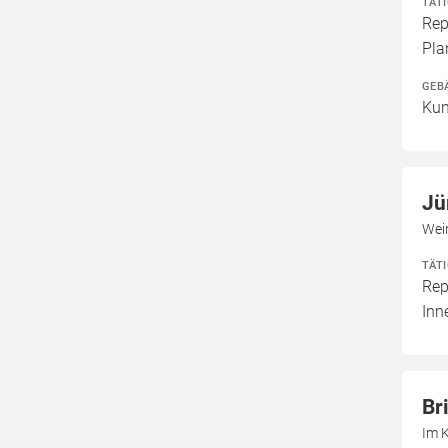
TÄT
Rep
Pla
GEB
Kun
Jü
Wei
TÄT
Rep
Inn
Br
Im 