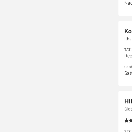
Nad
Ko
Ith
TÄT
Rep
GEB
Sat
Hi
Gla
TÄT