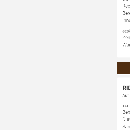
Rep
Ber
In
GEB
Zen
Wan
RI
Auf
TÄT
Ber
Dur
San