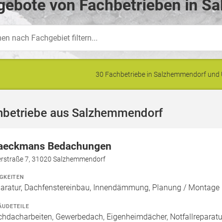
gebote von Fachbetrieben in S
30 Fachbetriebe in Salzhemmendorf un
hbetriebe aus Salzhemmendorf
aeckmans Bedachungen
erstraße 7, 31020 Salzhemmendorf
IGKEITEN
aratur, Dachfenstereinbau, Innendämmung, Planung / Montage
ÄUDETEILE
chdacharbeiten, Gewerbedach, Eigenheimdächer, Notfallreparat