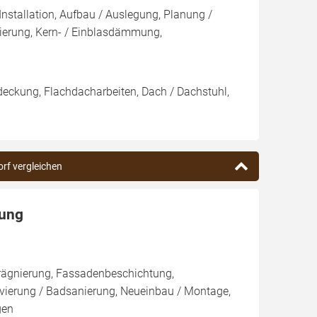
Installation, Aufbau / Auslegung, Planung /
erung, Kern- / Einblasdämmung,
eckung, Flachdacharbeiten, Dach / Dachstuhl,
rf vergleichen
gung
rägnierung, Fassadenbeschichtung,
ovierung / Badsanierung, Neueinbau / Montage,
gen