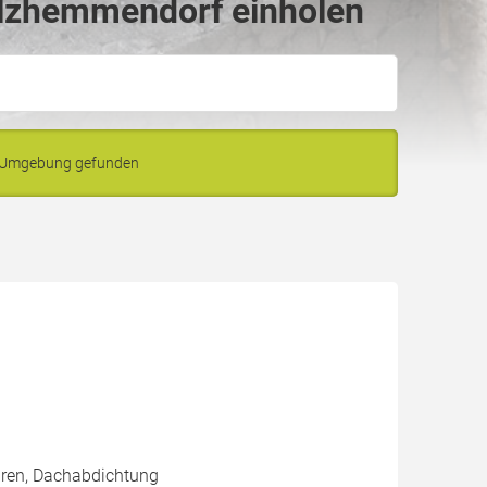
alzhemmendorf einholen
d Umgebung gefunden
uren, Dachabdichtung