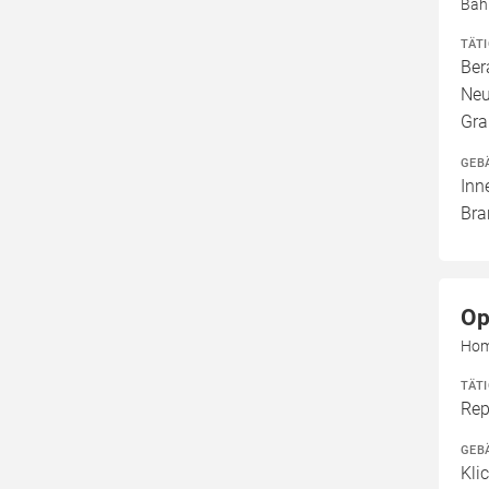
Bah
TÄT
Ber
Neu
Gra
GEB
Inn
Bra
Op
Hom
TÄT
Rep
GEB
Kli