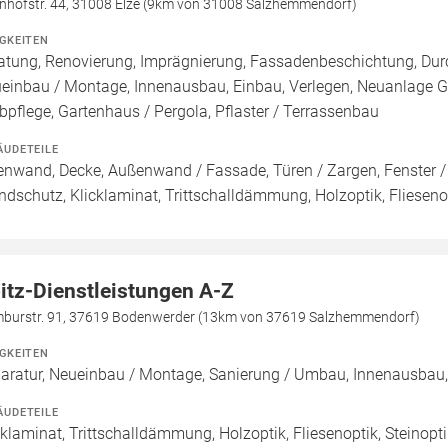
nhofstr. 44, 31008 Elze (9km von 31008 Salzhemmendorf)
IGKEITEN
atung, Renovierung, Imprägnierung, Fassadenbeschichtung, Durc
einbau / Montage, Innenausbau, Einbau, Verlegen, Neuanlage Ga
bpflege, Gartenhaus / Pergola, Pflaster / Terrassenbau
ÄUDETEILE
enwand, Decke, Außenwand / Fassade, Türen / Zargen, Fenster /
ndschutz, Klicklaminat, Trittschalldämmung, Holzoptik, Fliesenop
itz-Dienstleistungen A-Z
burstr. 91, 37619 Bodenwerder (13km von 37619 Salzhemmendorf)
IGKEITEN
aratur, Neueinbau / Montage, Sanierung / Umbau, Innenausbau,
ÄUDETEILE
cklaminat, Trittschalldämmung, Holzoptik, Fliesenoptik, Steinop