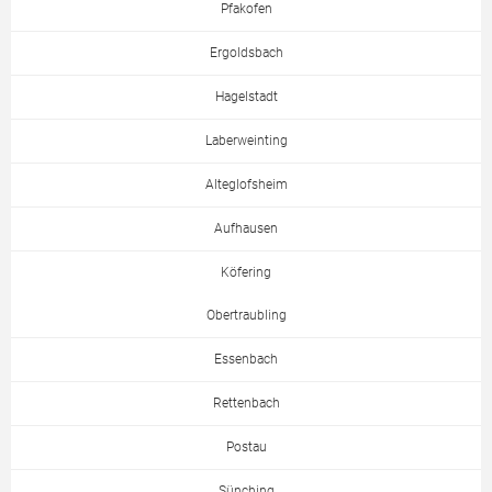
Pfakofen
Ergoldsbach
Hagelstadt
Laberweinting
Alteglofsheim
Aufhausen
Köfering
Obertraubling
Essenbach
Rettenbach
Postau
Sünching