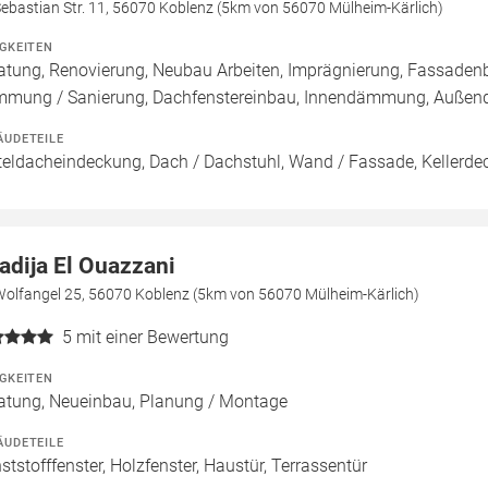
Sebastian Str. 11, 56070 Koblenz (5km von 56070 Mülheim-Kärlich)
IGKEITEN
atung, Renovierung, Neubau Arbeiten, Imprägnierung, Fassadenb
mung / Sanierung, Dachfenstereinbau, Innendämmung, Auß
ÄUDETEILE
teldacheindeckung, Dach / Dachstuhl, Wand / Fassade, Kellerde
adija El Ouazzani
Wolfangel 25, 56070 Koblenz (5km von 56070 Mülheim-Kärlich)
5
mit einer Bewertung
IGKEITEN
atung, Neueinbau, Planung / Montage
ÄUDETEILE
ststofffenster, Holzfenster, Haustür, Terrassentür