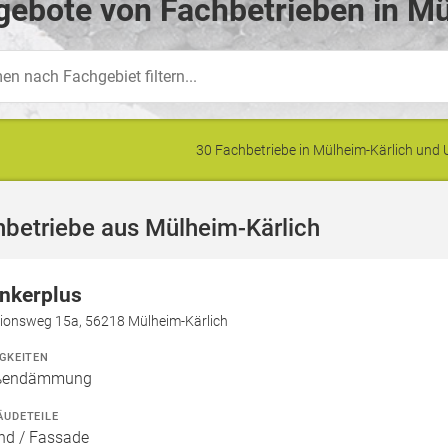
ebote von Fachbetrieben in Mü
30 Fachbetriebe in Mülheim-Kärlich un
betriebe aus Mülheim-Kärlich
inkerplus
tionsweg 15a, 56218 Mülheim-Kärlich
IGKEITEN
ßendämmung
ÄUDETEILE
d / Fassade