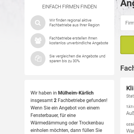
Ang
EINFACH FIRMEN FINDEN
Wir finden regional aktive
Fachbetriebe aus Ihrer Region
Fachbetriebe erstellen Ihnen
kostenlos unverbindliche Angebote
Sie vergleichen die Angebote und
sparen bis zu 30%
Fach
Kl
Wir haben in
Mülheim-Kärlich
Sta
insgesamt
2
Fachbetriebe gefunden!
TÄT
Wenn Sie ein Angebot von einem
Au
Fensterbauer, für eine
Wärmedämmung
oder Trockenbau
GEB
einholen möchten, dann füllen Sie
Wan