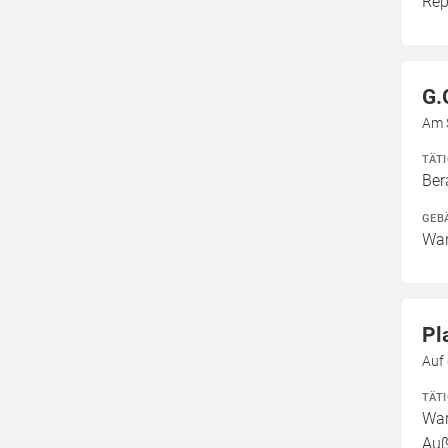
Rep
G.
Am 
TÄT
Ber
GEB
Wan
Pl
Auf
TÄT
War
Auß