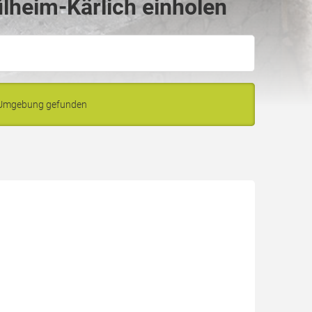
lheim-Kärlich einholen
d Umgebung gefunden