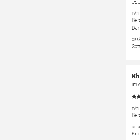
St. 
TÄT
Ber
Däm
GEB
Sat
Kh
Im 
TÄT
Ber
GEB
Kun