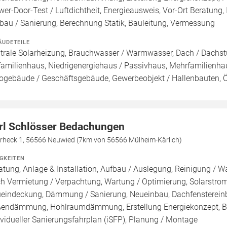
wer-Door-Test / Luftdichtheit, Energieausweis, Vor-Ort Beratung,
au / Sanierung, Berechnung Statik, Bauleitung, Vermessung
ÄUDETEILE
trale Solarheizung, Brauchwasser / Warmwasser, Dach / Dachstu
familienhaus, Niedrigenergiehaus / Passivhaus, Mehrfamilienh
ogebäude / Geschäftsgebäude, Gewerbeobjekt / Hallenbauten, 
rl Schlösser Bedachungen
rheck 1, 56566 Neuwied (7km von 56566 Mülheim-Kärlich)
IGKEITEN
atung, Anlage & Installation, Aufbau / Auslegung, Reinigung / W
h Vermietung / Verpachtung, Wartung / Optimierung, Solarstroms
eindeckung, Dämmung / Sanierung, Neueinbau, Dachfensterei
endämmung, Hohlraumdämmung, Erstellung Energiekonzept, Blowe
ividueller Sanierungsfahrplan (iSFP), Planung / Montage