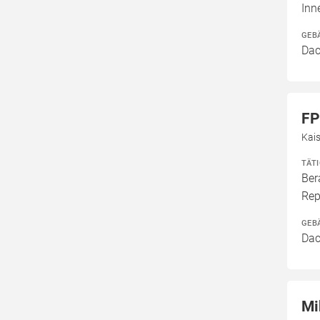
Inn
GEB
Dac
FP
Kais
TÄT
Ber
Rep
GEB
Dac
Mi