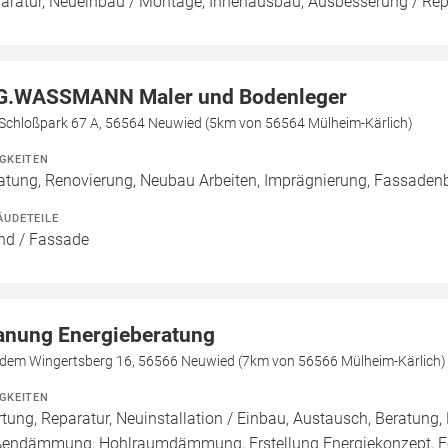
aratur, Neueinbau / Montage, Innenausbau, Ausbesserung / Repa
G.WASSMANN Maler und Bodenleger
Schloßpark 67 A, 56564 Neuwied (5km von 56564 Mülheim-Kärlich)
IGKEITEN
atung, Renovierung, Neubau Arbeiten, Imprägnierung, Fassade
ÄUDETEILE
d / Fassade
anung Energieberatung
 dem Wingertsberg 16, 56566 Neuwied (7km von 56566 Mülheim-Kärlich)
IGKEITEN
tung, Reparatur, Neuinstallation / Einbau, Austausch, Beratun
endämmung, Hohlraumdämmung, Erstellung Energiekonzept, För