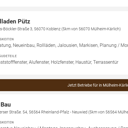
lladen Pütz
s-Böckler-Straße 3, 56070 Koblenz (5km von 56070 Mülheim-Kärlich)
IGKEITEN
atung, Neueinbau, Rollläden, Jalousien, Markisen, Planung / M
ÄUDETEILE
ststofffenster, Alufenster, Holzfenster, Haustür, Terrassentür
Jetzt Betriebe für in Mülheim-Kärli
 Bau
rser Straße. 54, 56564 Rheinland-Pfalz - Neuwied (5km von 56564 Mülhe
IGKEITEN