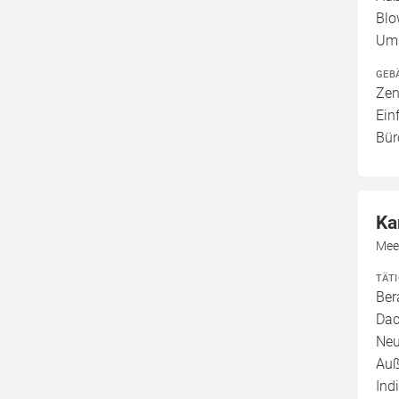
Blo
Umb
GEB
Zen
Ein
Bür
Ka
Mee
TÄT
Ber
Dac
Neu
Auß
Ind