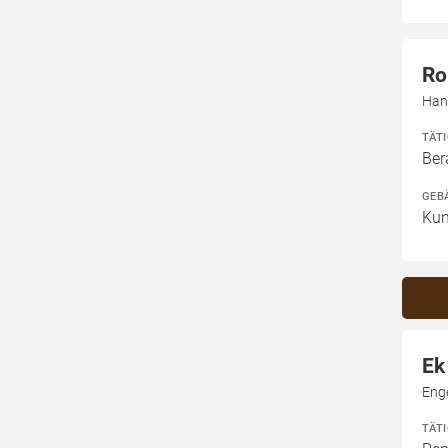
Ro
Han
TÄT
Ber
GEB
Kun
Ek
Enge
TÄT