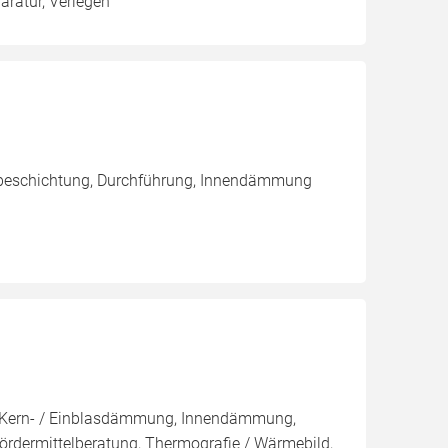
ratur, Verlegen
nbeschichtung, Durchführung, Innendämmung
g, Kern- / Einblasdämmung, Innendämmung,
dermittelberatung, Thermografie / Wärmebild,